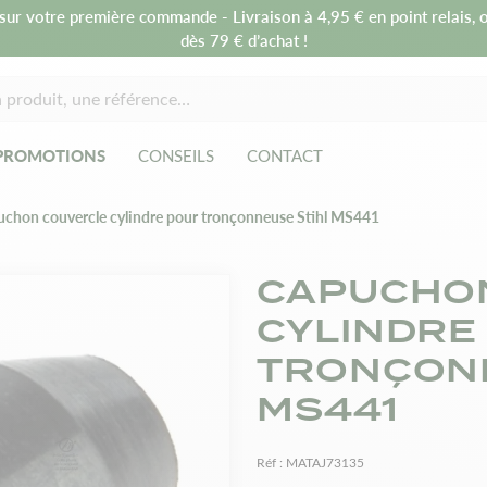
sur votre première commande - Livraison à 4,95 € en point relais, o
dès 79 € d’achat !
PROMOTIONS
CONSEILS
CONTACT
chon couvercle cylindre pour tronçonneuse Stihl MS441
CAPUCHO
CYLINDRE
TRONÇONN
MS441
Réf :
MATAJ73135