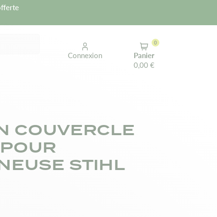
fferte
0
Connexion
Panier
0,00 €
N COUVERCLE
 POUR
EUSE STIHL