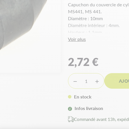
Capuchon du couvercle de cyl
MS441, MS 441.
Diamètre : 10mm
Diamètre intérieur : 4mm.
Hauteur : 1,1mm.
Voir plus
2,72 €
AJO


En stock
Infos livraison
Commandé avant 13h, expédi