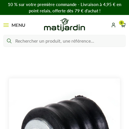
10 % sur votre première commande - Livraison à 4,95 € en
point relais, offerte dès 79 € d’achat !
0
MENU