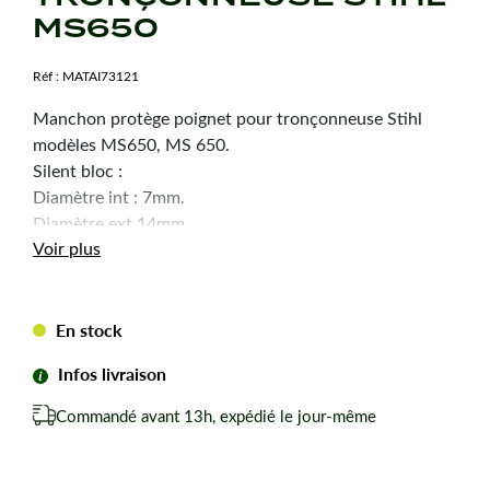
MS650
Réf :
MATAI73121
Manchon protège poignet pour tronçonneuse Stihl
modèles MS650, MS 650.
Silent bloc :
Diamètre int : 7mm.
Diamètre ext 14mm.
Voir plus
Largeur : 10mm.
En stock
Infos livraison
Commandé avant 13h, expédié le jour-même