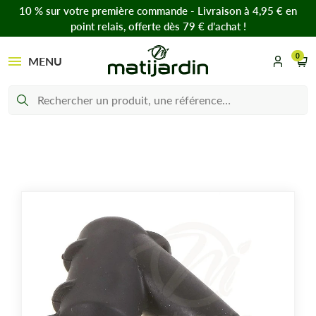
10 % sur votre première commande - Livraison à 4,95 € en
point relais, offerte dès 79 € d’achat !
0
MENU