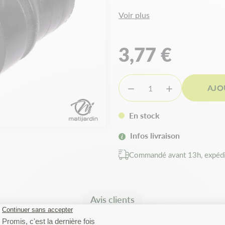
Voir plus
3,77 €
AJO


En stock
Infos livraison
Commandé avant 13h, expédi
Avis clients