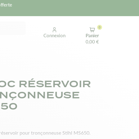
fferte
0
Connexion
Panier
0,00 €
LOC RÉSERVOIR
ONÇONNEUSE
650
 réservoir pour tronçonneuse Stihl MS650.