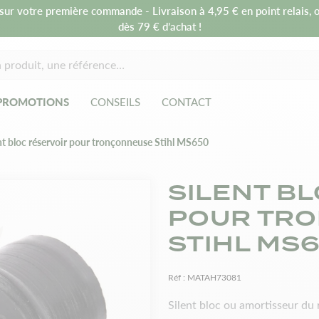
sur votre première commande - Livraison à 4,95 € en point relais, o
dès 79 € d’achat !
PROMOTIONS
CONSEILS
CONTACT
nt bloc réservoir pour tronçonneuse Stihl MS650
SILENT B
POUR TR
STIHL MS
Réf :
MATAH73081
Silent bloc ou amortisseur du