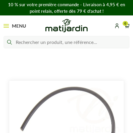
10 % sur votre première commande - Livraison à 4,95 € en
point relais, offerte dès 79 € d’achat !
0
MENU