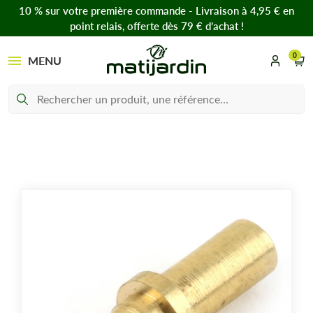
10 % sur votre première commande - Livraison à 4,95 € en
point relais, offerte dès 79 € d’achat !
0
MENU