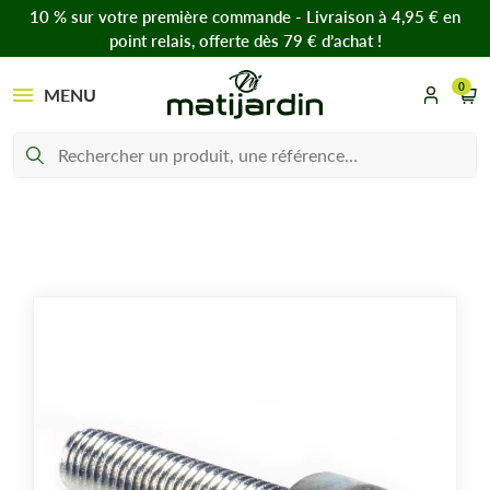
10 % sur votre première commande - Livraison à 4,95 € en
point relais, offerte dès 79 € d’achat !
0
MENU