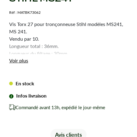
Réf :
MATBK73062
Vis Torx 27 pour tronçonneuse Stihl modèles MS241,
MS 241.
Vendu par 10.
Longueur total : 36mm.
Longueur du filtage : 30mm.
Voir plus
Diamètre du filtage : 6mm.
Diamètre de la tête : 10mm.
Selon arrivage la forme de la tête peut changer.
En stock
Infos livraison
Commandé avant 13h, expédié le jour-même
Avis clients