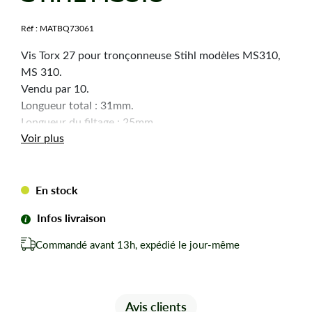
Réf :
MATBQ73061
Vis Torx 27 pour tronçonneuse Stihl modèles MS310,
MS 310.
Vendu par 10.
Longueur total : 31mm.
Longueur du filtage : 25mm.
Voir plus
Diamètre du filtage : 6mm.
Diamètre de la tête : 10mm
Selon arrivage la forme de la tête peut changer.
En stock
Infos livraison
Commandé avant 13h, expédié le jour-même
Avis clients