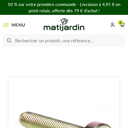
10 % sur votre première commande - Livraison à 4,95 € en
point relais, offerte dès 79 € d’achat !
0
MENU