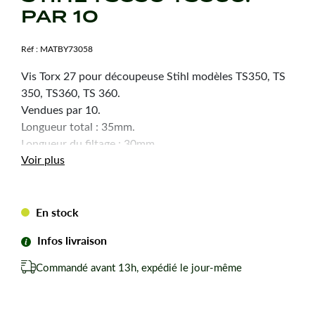
PAR 10
Réf :
MATBY73058
Vis Torx 27 pour découpeuse Stihl modèles TS350, TS
350, TS360, TS 360.
​Vendues par 10.
Longueur total : 35mm.
Longueur du filtage : 30mm.
Voir plus
Diamètre du filtage : 5mm.
Diamètre de la tête : 8mm.
Selon arrivage la forme de la tête peut changer.
En stock
Infos livraison
Commandé avant 13h, expédié le jour-même