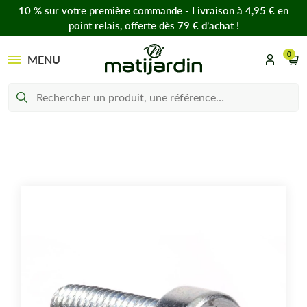
10 % sur votre première commande - Livraison à 4,95 € en
point relais, offerte dès 79 € d’achat !
0
MENU