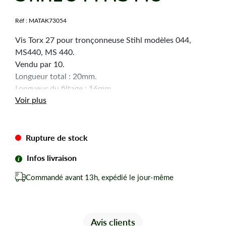
Réf :
MATAK73054
Vis Torx 27 pour tronçonneuse Stihl modèles 044,
MS440, MS 440.
Vendu par 10.
Longueur total : 20mm.
Longueur du filtage : 16mm.
Voir plus
Diamètre du filtage : 5mm.
Diamètre de la tête : 8mm.
Selon arrivage la forme de la tête peut changer.
Rupture de stock
Infos livraison
Commandé avant 13h, expédié le jour-même
Avis clients