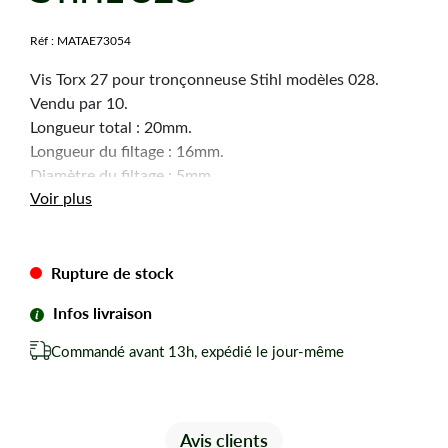
Réf :
MATAE73054
Vis Torx 27 pour tronçonneuse Stihl modèles 028.
Vendu par 10.
Longueur total : 20mm.
Longueur du filtage : 16mm.
Diamètre du filtage : 5mm.
Voir plus
Diamètre de la tête : 8mm.
Selon arrivage la forme de la tête peut changer.
Rupture de stock
Infos livraison
Commandé avant 13h, expédié le jour-même
Avis clients