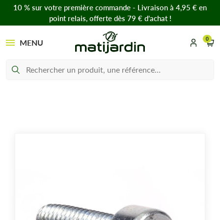
10 % sur votre première commande - Livraison à 4,95 € en
point relais, offerte dès 79 € d’achat !
0
MENU