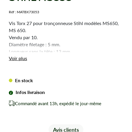
Réf :
MATBX73053
Vis Torx 27 pour tronçonneuse Stihl modèles MS650,
MS 650.
Vendu par 10.
​Diamètre filetage : 5 mm.
Longueur sans la tête : 12 mm.
Selon arrivage la forme de la tête peut changer.
Voir plus
En stock
Infos livraison
Commandé avant 13h, expédié le jour-même
Avis clients