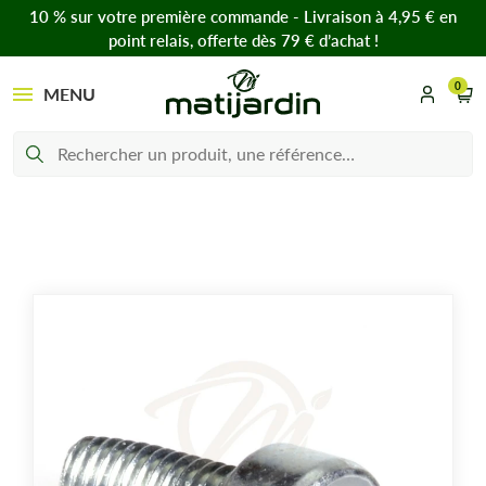
10 % sur votre première commande - Livraison à 4,95 € en
point relais, offerte dès 79 € d’achat !
0
MENU