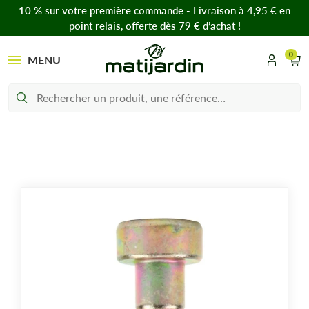
10 % sur votre première commande - Livraison à 4,95 € en
point relais, offerte dès 79 € d’achat !
0
MENU