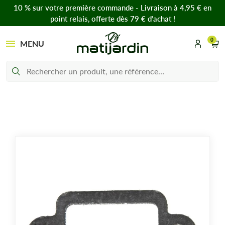
10 % sur votre première commande - Livraison à 4,95 € en
point relais, offerte dès 79 € d’achat !
0
MENU