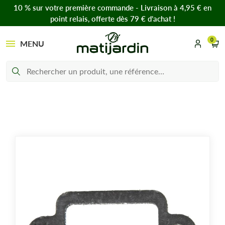
10 % sur votre première commande - Livraison à 4,95 € en
point relais, offerte dès 79 € d’achat !
0
MENU