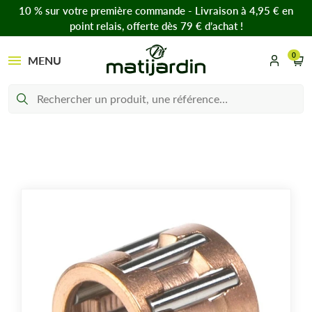
10 % sur votre première commande - Livraison à 4,95 € en
point relais, offerte dès 79 € d’achat !
0
MENU