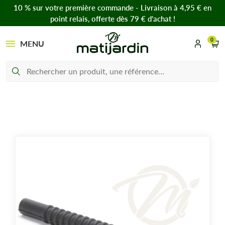
10 % sur votre première commande - Livraison à 4,95 € en
point relais, offerte dès 79 € d’achat !
0
MENU