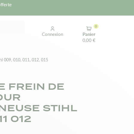
fferte
0
Connexion
Panier
0,00 €
hl 009, 010, 011, 012, 015
E FREIN DE
OUR
EUSE STIHL
1 012