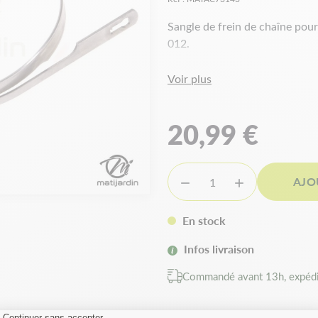
Sangle de frein de chaîne pou
012.
Voir plus
20,99 €
AJO


En stock
Infos livraison
Commandé avant 13h, expédi