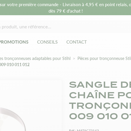
sur votre première commande - Livraison à 4,95 € en point relais, o
dès 79 € d’achat !
PROMOTIONS
CONSEILS
CONTACT
es tronçonneuses adaptables pour Stihl
Pièces pour tronçonneuse Sti
 009 010 011 012
SANGLE D
CHAÎNE P
TRONÇONN
009 010 01
Réf :
MATAC73143