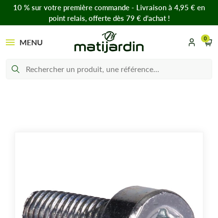
10 % sur votre première commande - Livraison à 4,95 € en
point relais, offerte dès 79 € d’achat !
0
MENU