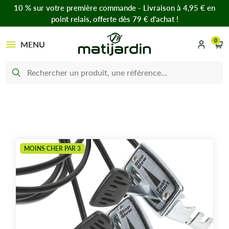
10 % sur votre première commande - Livraison à 4,95 € en
point relais, offerte dès 79 € d’achat !
0
MENU
MOINS CHER PAR 3