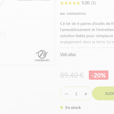
Réf :
MATAA90761
Ce lot de 6 paires d’outils de 
l’ameublissement et l’entretien
solution fiable pour remplace
engagement dans la terre. Le m
faces du couteau pour prolonge
Voir plus
incluse pour faciliter le monta
Caractéristiqu
89,40 €
-20%
Epaisseur :
4,8 mm
Diamètre trou :
8 mm
Hauteur :
55 mm
AJO


Largeur :
40 mm
Longueur :
210 mm
En stock
Entraxe :
65/75 mm