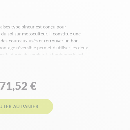
fraises type bineur est conçu pour
 du sol sur motoculteur. Il constitue une
r des couteaux usés et retrouver un bon
ontage réversible permet d’utiliser les deux
r la durée de service. La boulonnerie est
ge.
es techniques
71,52 €
UTER AU PANIER