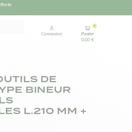
fferte
0
Connexion
Panier
0,00 €
OUTILS DE
TYPE BINEUR
LS
ES L.210 MM +