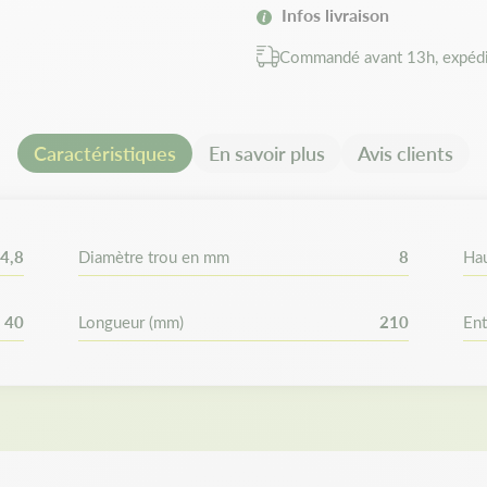
Conditionnement :
6 paires
Infos livraison
Commandé avant 13h, expédi
Les avantages
Couteaux réversibles pour e
d’utilisation
Caractéristiques
En savoir plus
Avis clients
Boulons inclus pour un mon
Compatibilité e
4,8
Diamètre trou en mm
8
Ha
Compatible avec de nombreus
Pasquali, Grillo, Husqvarna, S
40
Longueur (mm)
210
Ent
Fuxtec… Vérifiez les dimensi