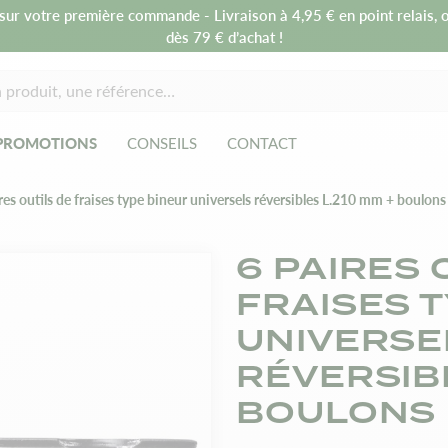
sur votre première commande - Livraison à 4,95 € en point relais, o
dès 79 € d’achat !
PROMOTIONS
CONSEILS
CONTACT
res outils de fraises type bineur universels réversibles L.210 mm + boulons
6 PAIRES 
FRAISES 
UNIVERSE
RÉVERSIBL
BOULONS