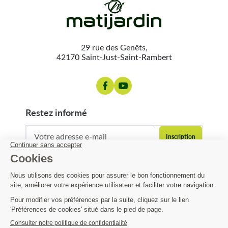
29 rue des Genêts,
42170 Saint-Just-Saint-Rambert
restez informé
contact@matijardin.fr
04 81 120 120
Matijardin
8,82 €
-22%
11,30 €