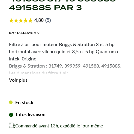
491588S PAR 3
Réf :
MATAA90709
Filtre à air pour moteur Briggs & Stratton 3 et 5 hp
horizontal avec vilebrequin et 3,5 et 5 hp Quantum et
Intek. 0rigine
Briggs & Stratton : 31749, 399959, 491588, 491588S.
Les dimensions du filtre à air :
Voir plus
Hauteur : 25 mm
Longueur : 133 mm
Largeur : 114 mm
S’utilise avec le pré-filtre de référence : MATAA06373
En stock
de référence
Infos livraison
d’origine N° 491436
Sur moteur Quantum : 3,5 à 6,5 CV
Commandé avant 13h, expédié le jour-même
Séries : 625 à 675