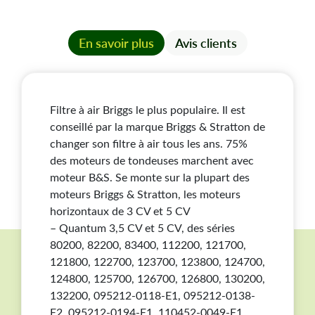
Sur moteur avec axe horizontal séries 800, 900 et
1350, 1450.
En savoir plus
Avis clients
Filtre à air Briggs le plus populaire. Il est
conseillé par la marque Briggs & Stratton de
Soyez prévoyant... C'est économique !
changer son filtre à air tous les ans. 75%
Un filtre est un produit d'usure. Afin d'amortir vos frais
des moteurs de tondeuses marchent avec
de port, nous vous conseillons de les acheter en
moteur B&S. Se monte sur la plupart des
quantité.
moteurs Briggs & Stratton, les moteurs
Prenez une longueur d'avance... Achetez par 3 !
horizontaux de 3 CV et 5 CV
Un filtre de rechange et hop ça repart aussitôt.
– Quantum 3,5 CV et 5 CV, des séries
80200, 82200, 83400, 112200, 121700,
121800, 122700, 123700, 123800, 124700,
124800, 125700, 126700, 126800, 130200,
132200, 095212-0118-E1, 095212-0138-
E2, 095212-0194-E1, 110452-0049-E1,