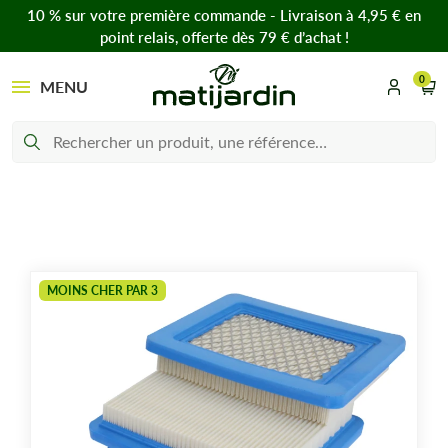
10 % sur votre première commande - Livraison à 4,95 € en
point relais, offerte dès 79 € d’achat !
0
MENU
MOINS CHER PAR 3