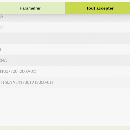
BK 96061010605 (2010-04)
IA
7H
B
RNA
41007700 (2009-01)
T150A 954170019 (2000-01)
t