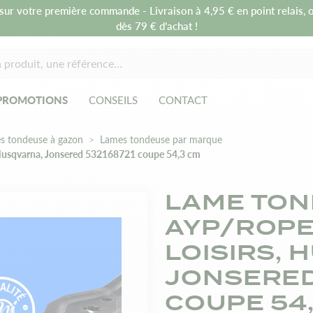
sur votre première commande - Livraison à 4,95 € en point relais, o
dès 79 € d’achat !
PROMOTIONS
CONSEILS
CONTACT
s tondeuse à gazon
Lames tondeuse par marque
 Husqvarna, Jonsered 532168721 coupe 54,3 cm
LAME TON
AYP/ROPE
LOISIRS, 
JONSERED
COUPE 54