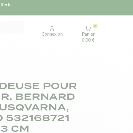
fferte
0
Connexion
Panier
0,00 €
DEUSE POUR
R, BERNARD
HUSQVARNA,
 532168721
,3 CM