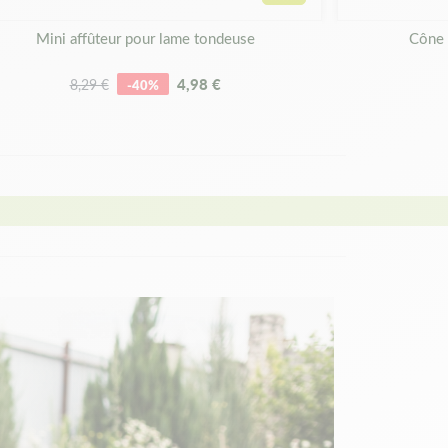
panier
Ajouter au panier
Mini affûteur pour lame tondeuse
Cône 
4,98 €
8,29 €
-40%