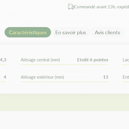
Commandé avant 13h, expédi
Les avantages
Profil spécifique mulching q
Caractéristiques
En savoir plus
Avis clients
Profil haute ventilation fav
Compatibilité e
4,3
Alésage central (mm)
Etoilé 6 pointes
Lar
Remplace les références :
Ber
Husqvarna : 532 16 87-21, 53
18 28-52, 532 44 69-93, 53
4
Alésage extérieur (mm)
13
Ent
532182852, 532446993, 5321
168721, 175451, 180584, 175
175793, 5321805-84.
Vérifiez les dimensions/alésag
commander.