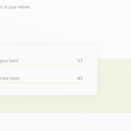
é le jour-même
ui hache finement l'herbe et nourrit la pelouse.
orisant le ramassage et l'évacuation de l'herbe.
t adaptabilité
geur (mm)
57
nard Loisirs : 532168721, 532175451.
2 17 54-51, 532 17 57-93, 532 18 05-84, 532
2168721, 532175451, 532175793, 532180584,
r'axe (mm)
85
754-51, 5321805-84, 53-21687-21. AYP :
793. John Deere : 168721, 175451, 180584,
e ainsi que la référence d'origine avant de