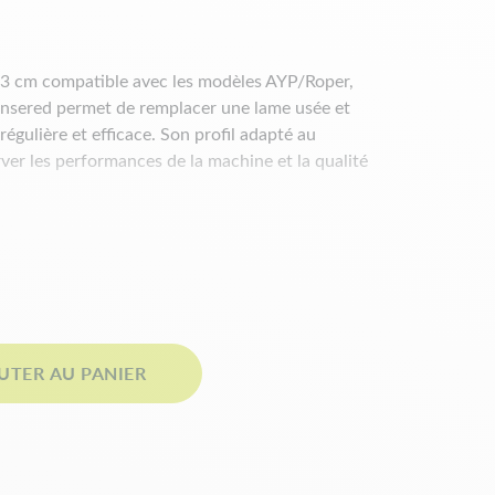
,3 cm compatible avec les modèles AYP/Roper,
onsered permet de remplacer une lame usée et
égulière et efficace. Son profil adapté au
ver les performances de la machine et la qualité
es techniques
ointes
UTER AU PANIER
côté droit de la coupe