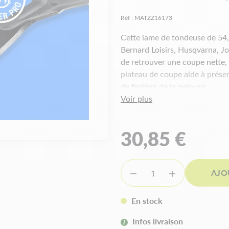
Réf :
MATZZ16173
Cette lame de tondeuse de 54
Bernard Loisirs, Husqvarna, J
de retrouver une coupe nette, r
plateau de coupe aide à préser
de finition de la pelouse.
Voir plus
Caractéristiqu
30,85 €
Type de lame :
droite
Coupe :
54,3 cm
Alésage central :
Etoilé 6 p
AJO


Alésage extérieur :
13 mm
Entraxe :
85 mm
Epaisseur :
4 mm
En stock
Largeur :
57 mm
Infos livraison
Coupe à gauche | Se monte 