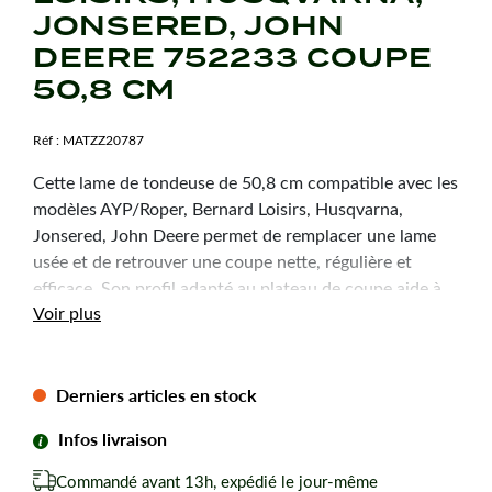
JONSERED, JOHN
DEERE 752233 COUPE
50,8 CM
Réf :
MATZZ20787
Cette lame de tondeuse de 50,8 cm compatible avec les
modèles AYP/Roper, Bernard Loisirs, Husqvarna,
Jonsered, John Deere permet de remplacer une lame
usée et de retrouver une coupe nette, régulière et
efficace. Son profil adapté au plateau de coupe aide à
Voir plus
préserver les performances de la machine et la qualité
de finition de la pelouse.
Derniers articles en stock
Caractéristiques
techniques
Infos livraison
Commandé avant 13h, expédié le jour-même