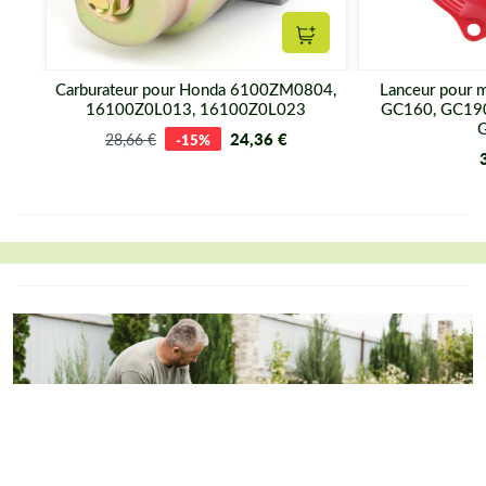
Ajouter au panier
Carburateur pour Honda 6100ZM0804,
Lanceur pour 
16100Z0L013, 16100Z0L023
GC160, GC19
24,36 €
28,66 €
-15%