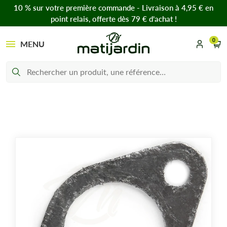
10 % sur votre première commande - Livraison à 4,95 € en
point relais, offerte dès 79 € d’achat !
0
MENU