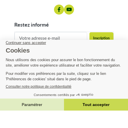
restez informé
contact@matijardin.fr
04 81 120 120
Matijardin
4,19 €
Infos pratiques
AJOUTER AU PANIER


|
Réalisation