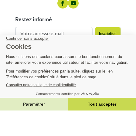
restez informé
contact@matijardin.fr
04 81 120 120
Matijardin
1,88 €
-50%
3,77 €
Infos pratiques
AJOUTER AU PANIER


|
Réalisation