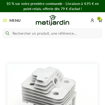
10 % sur votre première commande - Livraison à 4,95 € en
point relais, offerte dès 79 € d’achat !
0
MENU