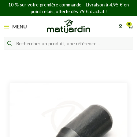
10 % sur votre première commande - Livraison à 4,95 € en
point relais, offerte dès 79 € d’achat !
0
MENU