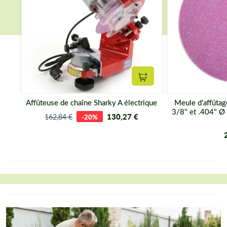
Ajouter au panier
Affûteuse de chaîne Sharky A électrique
Meule d'affûtag
3/8" et .404" Ø
130,27 €
162,84 €
-20%