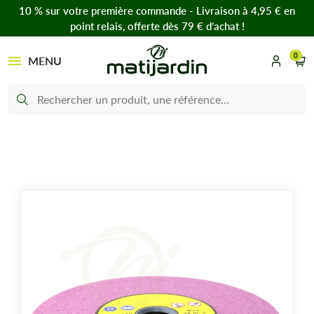
10 % sur votre première commande - Livraison à 4,95 € en
point relais, offerte dès 79 € d’achat !
0
MENU