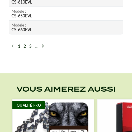
CS-610EVL
Modèle
CS-650EVL
Modèle
CS-660EVL
1
2
3
...
Précédent
Suivant
VOUS AIMEREZ AUSSI
QUALITÉ PRO