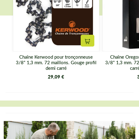
Ajouter au panier
Chaîne Kerwood pour tronçonneuse
Chaîne Orego
3/8" 1,3 mm. 72 maillons. Gouge profil
3/8" 1,3 mm. 72
demi carré
carr
29,09 €