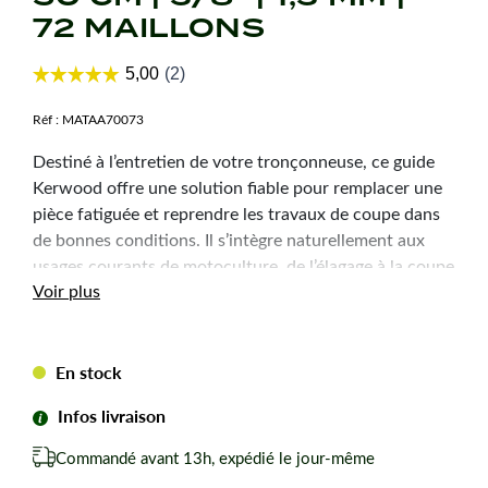
72 MAILLONS
Réf :
MATAA70073
Destiné à l’entretien de votre tronçonneuse, ce guide
Kerwood offre une solution fiable pour remplacer une
pièce fatiguée et reprendre les travaux de coupe dans
de bonnes conditions. Il s’intègre naturellement aux
usages courants de motoculture, de l’élagage à la coupe
Voir plus
de bois.
Caractéristiques
En stock
techniques
Infos livraison
Type :
20A2KLWI
Commandé avant 13h, expédié le jour-même
Pas de la chaîne :
3/8"