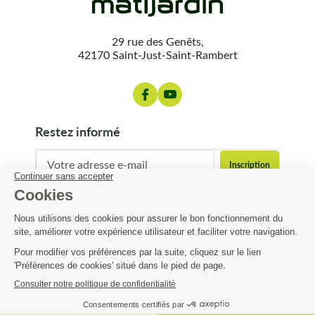
29 rue des Genêts,
42170 Saint-Just-Saint-Rambert
restez informé
contact@matijardin.fr
04 81 120 120
Matijardin
39,67 €
Infos pratiques