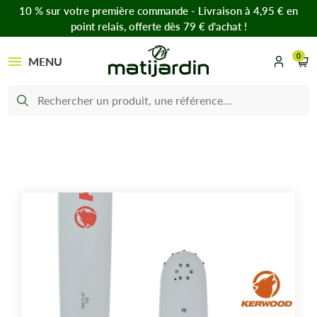
10 % sur votre première commande - Livraison à 4,95 € en
point relais, offerte dès 79 € d’achat !
0
MENU