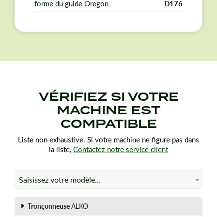
forme du guide Oregon
D176
longueur de coupe de 50 cm. Veuillez vérifier que le
pas, la jauge et le nombre de maillons correspondent
bien à votre matériel.
VÉRIFIEZ SI VOTRE
MACHINE EST
COMPATIBLE
Liste non exhaustive. Si votre machine ne figure pas dans
la liste,
Contactez notre service client
Saisissez votre modèle…
Tronçonneuse
ALKO