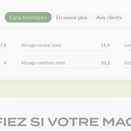
prolongée.
Caractéristiques
En savoir plus
Avis clients
Compatibilité e
Remplace la référence :
71-82
7,6
Alésage central (mm)
11,4
Lar
Vérifiez les dimensions/alésag
commander.
4
Alésage extérieur (mm)
10,2
Ent
FIEZ SI VOTRE MA