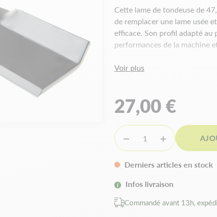
Cette lame de tondeuse de 47
de remplacer une lame usée et 
efficace. Son profil adapté au 
performances de la machine et l
Voir plus
Caractéristiqu
Coupe :
47,6 cm
27,00 €
Alésage central :
11,4 mm
Alésage extérieur :
10,2 m
Entraxe :
62 mm
AJO


Epaisseur :
4 mm
Largeur :
70 mm
Derniers articles en stock
Les avantages
Infos livraison
Coupe précise et régulière p
Commandé avant 13h, expédi
Acier traité résistant aux c