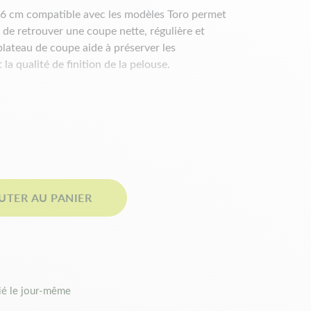
,6 cm compatible avec les modèles Toro permet
de retrouver une coupe nette, régulière et
plateau de coupe aide à préserver les
a qualité de finition de la pelouse.
es techniques
m
UTER AU PANIER
our une finition propre de la pelouse.
é le jour-même
hocs et à l'usure pour une durée de vie