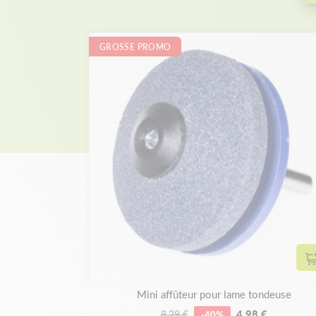
GROSSE PROMO
Mini affûteur pour lame tondeuse
4,98 €
8,29 €
-40%