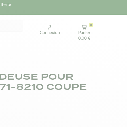
fferte
0
Connexion
Panier
0,00 €
DEUSE POUR
 71-8210 COUPE