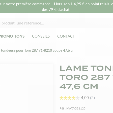
sur votre première commande - Livraison à 4,95 € en point relais, o
dès 79 € d’achat !
PROMOTIONS
CONSEILS
CONTACT
 tondeuse pour Toro 287 71-8210 coupe 47,6 cm
LAME TON
TORO 287
47,6 CM
Réf :
MATAG21125