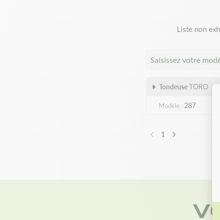
Liste non exh
Saisissez votre mod
Tondeuse
TORO
287
Modèle
1
Précédent
Suivant
V