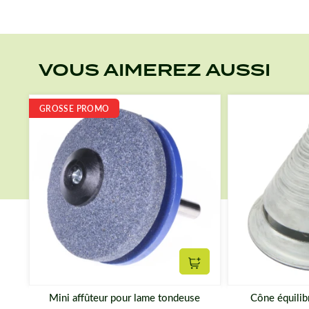
VOUS AIMEREZ AUSSI
GROSSE PROMO
Ajouter au panier
Mini affûteur pour lame tondeuse
Cône équilib