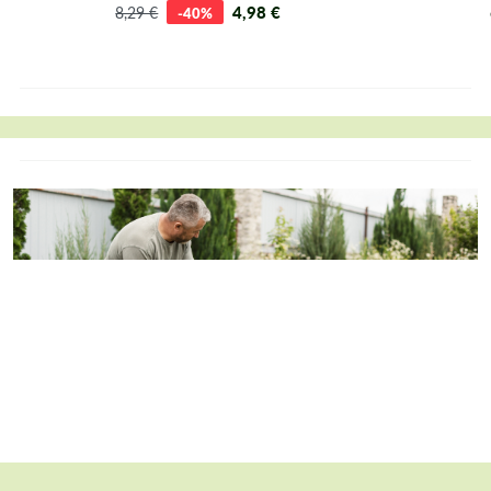
4,98 €
8,29 €
-40%