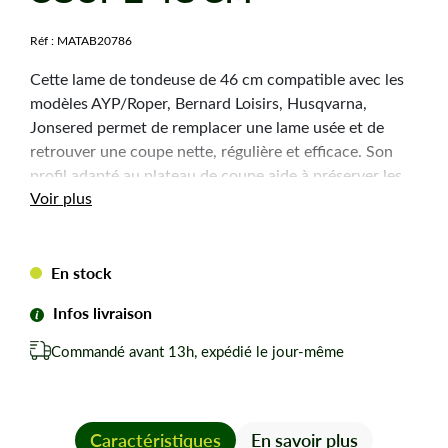
Réf :
MATAB20786
Cette lame de tondeuse de 46 cm compatible avec les
modèles AYP/Roper, Bernard Loisirs, Husqvarna,
Jonsered permet de remplacer une lame usée et de
retrouver une coupe nette, régulière et efficace. Son
profil adapté au plateau de coupe aide à préserver les
Voir plus
performances de la machine et la qualité de finition de
la pelouse.
En stock
Caractéristiques
techniques
Infos livraison
Commandé avant 13h, expédié le jour-même
Coupe :
46 cm
Alésage central :
Etoilé 6 pointes
Epaisseur :
4,8 mm
Largeur :
57 mm
Caractéristiques
En savoir plus