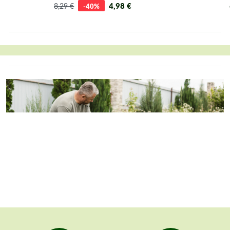
4,98 €
8,29 €
-40%