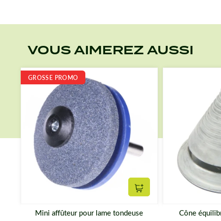
VOUS AIMEREZ AUSSI
GROSSE PROMO
Ajouter au panier
Mini affûteur pour lame tondeuse
Cône équilib