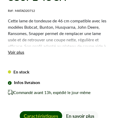
Réf :
MATAD20712
Cette lame de tondeuse de 46 cm compatible avec les
modèles Bobcat, Bunton, Husqvarna, John Deere,
Ransomes, Snapper permet de remplacer une lame
usée et de retrouver une coupe nette, régulière et
efficace. Son profil adapté au plateau de coupe aide à
Voir plus
préserver les performances de la machine et la qualité
de finition de la pelouse.
En stock
Caractéristiques
techniques
Infos livraison
Commandé avant 13h, expédié le jour-même
Type de lame :
broyeuse
Coupe :
46 cm
Alésage central :
15,9 mm
Epaisseur :
5,2 mm
Caractéristiques
En savoir plus