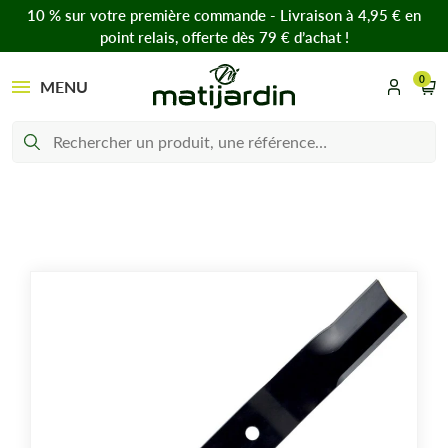
10 % sur votre première commande - Livraison à 4,95 € en
point relais, offerte dès 79 € d’achat !
0
MENU