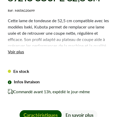
Réf :
MATAG20699
Cette lame de tondeuse de 52,5 cm compatible avec les
modèles Iseki, Kubota permet de remplacer une lame
usée et de retrouver une coupe nette, régulière et
efficace. Son profil adapté au plateau de coupe aide à
préserver les performances de la machine et la qualité
Voir plus
de finition de la pelouse.
Caractéristiques
En stock
techniques
Infos livraison
Coupe :
52,5 cm
Commandé avant 13h, expédié le jour-même
Alésage central :
25 mm
Alésage extérieur :
14,5 mm
Entraxe :
90 mm
Epaisseur :
4 mm
Caractéristiques
En savoir plus