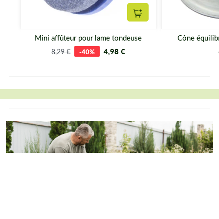
Ajouter au panier
Mini affûteur pour lame tondeuse
Cône équilib
4,98 €
8,29 €
-40%