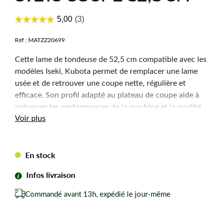
Réf :
MATZZ20699
Cette lame de tondeuse de 52,5 cm compatible avec les
modèles Iseki, Kubota permet de remplacer une lame
usée et de retrouver une coupe nette, régulière et
efficace. Son profil adapté au plateau de coupe aide à
préserver les performances de la machine et la qualité
Voir plus
de finition de la pelouse.
Caractéristiques
En stock
techniques
Infos livraison
Coupe :
52,5 cm
Commandé avant 13h, expédié le jour-même
Alésage central :
25 mm
Alésage extérieur :
14,5 mm