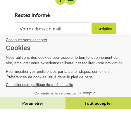
restez informé
contact@matijardin.fr
04 81 120 120
Matijardin
17,94 €
-10%
19,93 €
Infos pratiques
AJOUTER AU PANIER


|
Réalisation