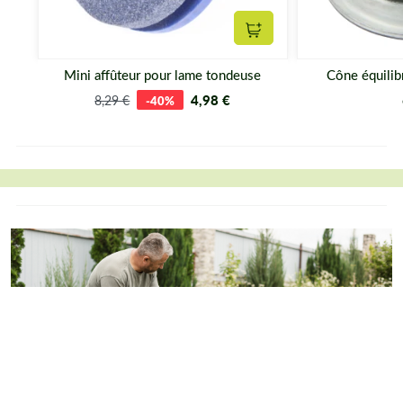
Ajouter au panier
Mini affûteur pour lame tondeuse
Cône équilib
4,98 €
8,29 €
-40%