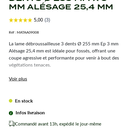
MM ALÉSAGE 25,4 MM
Réf :
MATAA09008
La lame débroussailleuse 3 dents Ø 255 mm Ep 3 mm
Alésage 25,4 mm est idéale pour fossés, offrant une
coupe agressive et performante pour venir à bout des
végétations tenaces.
Voir plus
Caractéristiques
techniques
En stock
Diamètre :
255 mm
Infos livraison
Épaisseur :
3 mm
Alésage :
25,4 mm
Commandé avant 13h, expédié le jour-même
Dents :
3