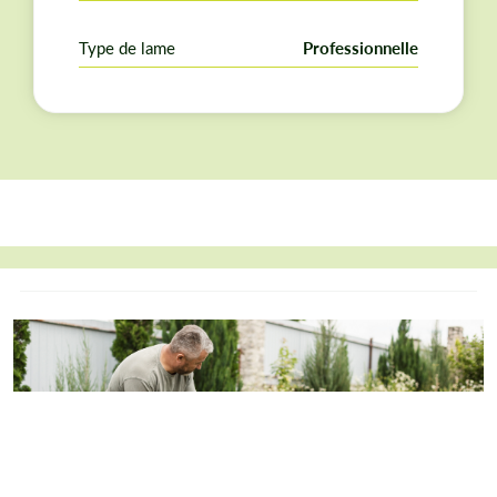
avec
débroussailleuses professionnelles et grand public
un renvoi d'angle
: Stihl, Husqvarna, Ryobi, Echo,
Type de lame
Professionnelle
Parkside, Honda, Dewalt, Makita, McCulloch, Einhell,
Dolmar, Bosch, Oleomac, Scheppach…
Grâce à son système de fixation, elle s'installe sur les
machines acceptant un alésage de 25,4 mm.
Convient pour une débroussailleuse avec un moteur à
partir de 30 cc.
Vérifiez toujours le diamètre maximal et l'alésage
acceptés par votre tête de débroussaillage.