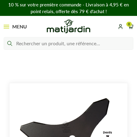
10 % sur votre première commande - Livraison à 4,95 € en
point relais, offerte dès 79 € d’achat !
0
MENU