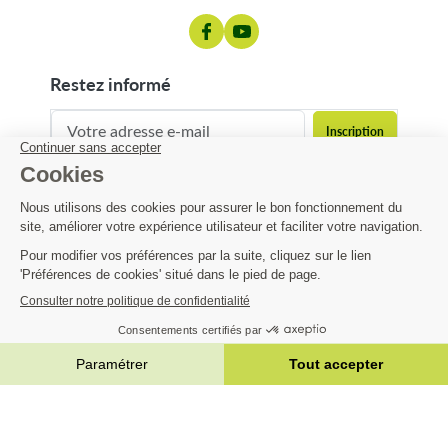
restez informé
contact@matijardin.fr
04 81 120 120
Matijardin
16,25 €
-12%
18,47 €
Infos pratiques
AJOUTER AU PANIER


|
Réalisation