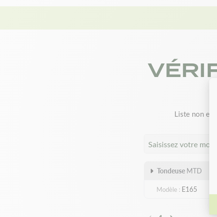
VÉRI
Liste non exh
Saisissez votre mod
Tondeuse
MTD
E165
Modèle