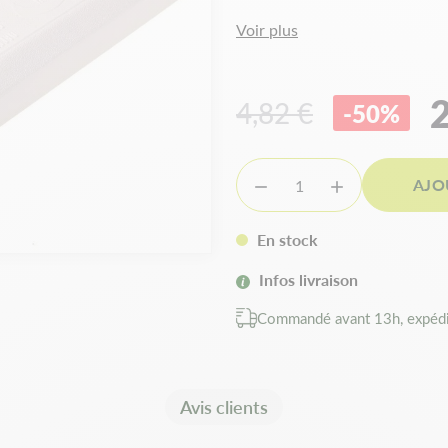
Voir plus
2
4,82 €
-50%
AJO


En stock
Infos livraison
Commandé avant 13h, expédi
Avis clients