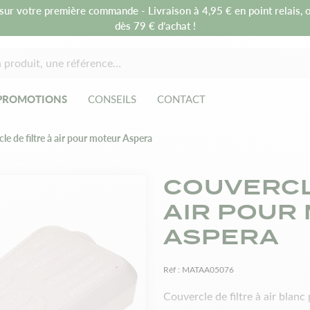
sur votre première commande - Livraison à 4,95 € en point relais, o
dès 79 € d’achat !
PROMOTIONS
CONSEILS
CONTACT
le de filtre à air pour moteur Aspera
COUVERCL
AIR POUR
ASPERA
Réf :
MATAA05076
Couvercle de filtre à air blanc